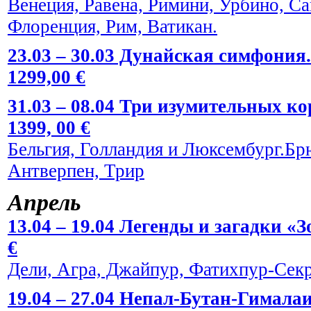
Венеция, Равена, Римини, Урбино, С
Флоренция, Рим, Ватикан.
23.03 – 30.03 Дунайская симфония.
1299,00 €
31.03 – 08.04 Три изумительных к
1399, 00 €
Бельгия, Голландия и Люксембург.Брю
Антверпен, Трир
Апрель
13.04 – 19.04 Легенды и загадки «
€
Дели, Агра, Джайпур, Фатихпур-Сек
19.04 – 27.04 Непал-Бутан-Гималаи