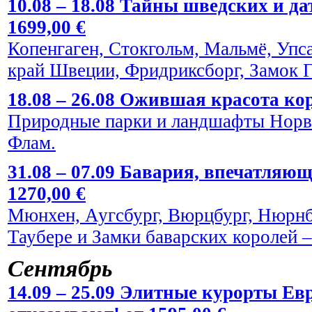
10.08 – 18.08 Тайны шведских и да
1699,00 €
Копенгаген, Стокгольм, Мальмё, Упс
край Швеции, Фридриксборг, Замок Г
18.08 – 26.08 Ожившая красота кор
Природные парки и ландшафты Норве
Флам.
31.08 – 07.09 Бавария, впечатляю
1270,00 €
Мюнхен, Аугсбург, Вюрцбург, Нюрнбе
Таубере и Замки баварских королей
Сентябрь
14.09 – 25.09 Элитные курорты Евр