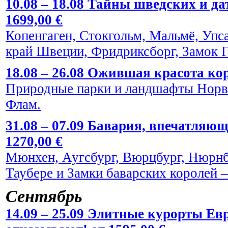
10.08 – 18.08 Тайны шведских и да
1699,00 €
Копенгаген, Стокгольм, Мальмё, Упс
край Швеции, Фридриксборг, Замок Г
18.08 – 26.08 Ожившая красота кор
Природные парки и ландшафты Норве
Флам.
31.08 – 07.09 Бавария, впечатляю
1270,00 €
Мюнхен, Аугсбург, Вюрцбург, Нюрнбе
Таубере и Замки баварских королей
Сентябрь
14.09 – 25.09 Элитные курорты Евр