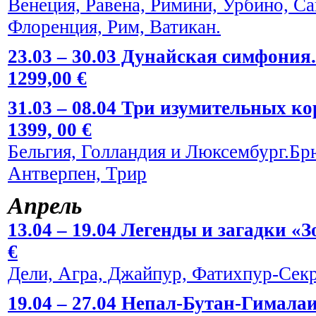
Венеция, Равена, Римини, Урбино, С
Флоренция, Рим, Ватикан.
23.03 – 30.03 Дунайская симфония.
1299,00 €
31.03 – 08.04 Три изумительных к
1399, 00 €
Бельгия, Голландия и Люксембург.Брю
Антверпен, Трир
Апрель
13.04 – 19.04 Легенды и загадки «
€
Дели, Агра, Джайпур, Фатихпур-Сек
19.04 – 27.04 Непал-Бутан-Гималаи