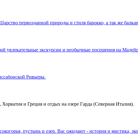
арство первозданной природы и стиля барокко, а так же балкан
й увлекательные экскурсии и необычные посещения на Мадейре
иссабонской Ривьеры.
, Хорватия и Греция и отдых на озере Гарда (Северная Италия).
окогорья, пустынь и озер. Вас ожидают - история и мистика, э