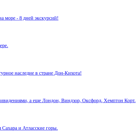
а море - 8 дней экскурсий!
ере.
турное наследие в стране Дон-Кихота!
ривидениями, а еще Лондон, Виндзор, Оксфорд, Хемптон Корт.
 Сахара и Атласские горы.