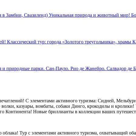
в Замбии, Свазиленд) Уникальная природа и животный мир! Бо
й! Классический тур: города «Золотого треугольника», храмы К
 и природные парки. Сан-Пауло. Рио де Жанейро. Салвадор де Б
ечатлений! С элементами активного туризма: Сидней, Мельбурн,
 волки, казуары, вомбаты, собаки Динго, крокодилы и кролики! 
го Континента! Новые бриллианты в коллекции ваших путешест
ого облака! Тур с элементами активного туризма, охватыващий 