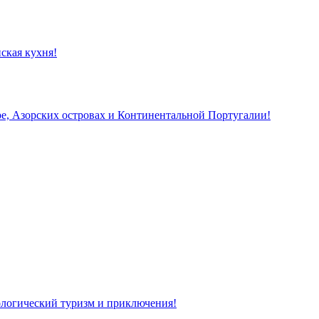
ская кухня!
, Азорских островах и Континентальной Португалии!
кологический туризм и приключения!