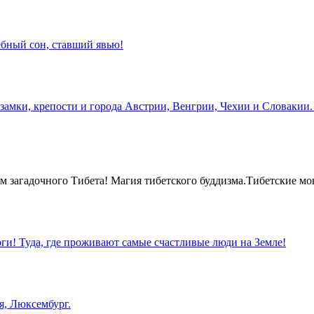
бный сон, ставший явью!
замки, крепости и города Австрии, Венгрии, Чехии и Словакии.
 загадочного Тибета! Магия тибетского буддизма.Тибетские мо
оги! Туда, где проживают самые счастливые люди на Земле!
я, Люксембург.