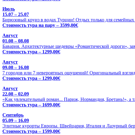
Июль
15.07 – 25.07
Бирюзовый круиз в водах Турции! Отдых только для семейных 
Стоимость тура на пару – 3599,00€
Август
01.08 – 08.08
Бавария. Архитектурные шедевры «Романтической дороги», зам
Стоимость тура – 1299,00€
Август
09.08 – 16.08
7 городов или 7 невероятных ощущений! Оригинальный взгляд
Стоимость тура – 1299,00€
Август
22.08 – 02.09
«Как увлекательный роман... Париж, Нормандия, Бретань!», а 
Стоимость тура – 1699,00€
Сентябрь
05.09 – 16.09
Элитные курорты Европы. Швейцария, Италия и Лазурный бере
Стоимость тура – 1599,00€