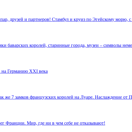
пар, друзей и партнеров! Стамбул и круиз по Эгейскому морю,
ки баварских королей, старинные города, музеи – символы неме
 на Германию XXI века
так же 7 замков французских королей на Луаре. Наслаждение от
г Франции. Мир, где ни в чем себе не отказывают!