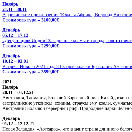
Ноябрь
21.11 - 30.11
Африканские приключения (Южная Африка, Водопад Виктория 
Стоимость тура – 3100,00€
Декабрь
05.12 – 17.12
«Дегустация» Индии! Загадочные храмы и города, золото пляже
Стоимость тура – 2299,00€
Декабрь
19.12 – 03.01
Встреча Нового 2021 года! Пестрые краски Бразилии. Амазония
Стоимость тура – 3599,00€
2021
Ноябрь
20.11 – 01.12.21
Австралия, Тасмания, Большой Барьерный риф. Калейдоскоп вп
австралийские утконосы, ехидны, страусы эму, коалы, сумчатые
Австралии! Большой барьерный риф! Природные парки Зелено
Декабрь
01.12 – 12.12.21
Новая Зеландия. «Аотеароа», что значит страна длинного бел