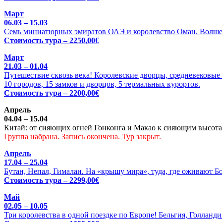
Март
06.03 – 15.03
Семь миниатюрных эмиратов ОАЭ и королевство Оман. Волше
Стоимость тура – 2250,00€
Март
21.03 – 01.04
Путешествие сквозь века! Королевские дворцы, средневековые 
10 городов, 15 замков и дворцов, 5 термальных курортов.
Стоимость тура – 2200,00€
Апрель
04.04 – 15.04
Китай: от сияющих огней Гонконга и Макао к сияющим высотам
Группа набрана. Запись окончена. Тур закрыт.
Апрель
17.04 – 25.04
Бутан, Непал, Гималаи. На «крышу мира», туда, где оживают Б
Стоимость тура – 2299,00€
Май
02.05 – 10.05
Три королевства в одной поездке по Европе! Бельгия, Голланди