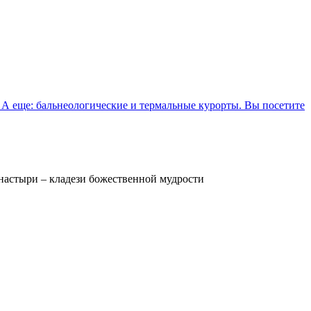
 А еще: бальнеологические и термальные курорты. Вы посетите
настыри – кладези божественной мудрости