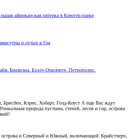
льшая африканская пятерка в Крюгер-парке
амасутры и отдых в Гоа
айя. Бразилиа. Бэллу-Оризонте. Петрополис.
 Брисбен, Кэрнс, Хобарт, Голд-Коуст А еще Вас ждут
Уникальная природа пустынь, степей, лесов и гор, острова
вий!
оба острова и Северный и Южный, включающий: Крайстчерч,