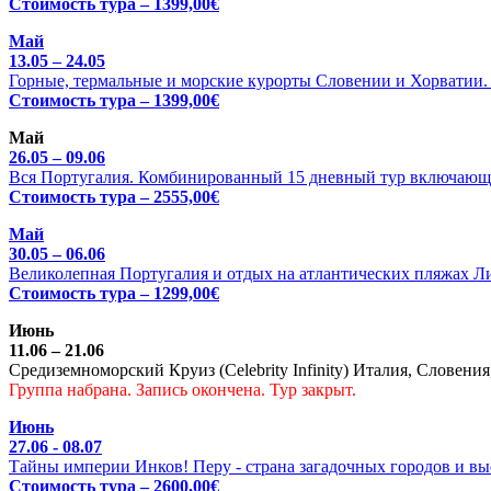
Стоимость тура – 1399,00€
Май
13.05 – 24.05
Горные, термальные и морские курорты Словении и Хорватии. Ц
Стоимость тура – 1399,00€
Май
26.05 – 09.06
Вся Португалия. Комбинированный 15 дневный тур включающи
Стоимость тура – 2555,00€
Май
30.05 – 06.06
Великолепная Португалия и отдых на атлантических пляжах Л
Стоимость тура – 1299,00€
Июнь
11.06 – 21.06
Средиземноморский Круиз (Celebrity Infinity) Италия, Словения
Группа набрана. Запись окончена. Тур закрыт.
Июнь
27.06 - 08.07
Тайны империи Инков! Перу - страна загадочных городов и выс
Стоимость тура – 2600,00€