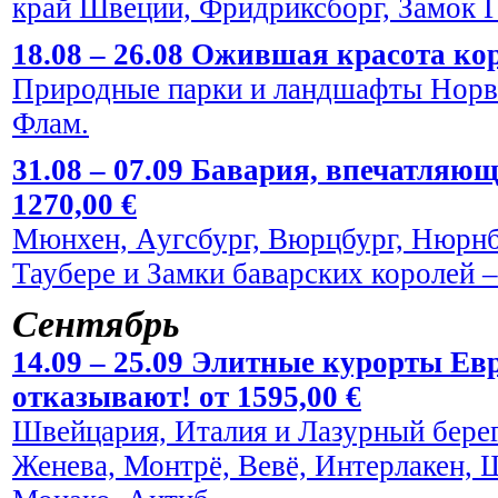
край Швеции, Фридриксборг, Замок Г
18.08 – 26.08 Ожившая красота кор
Природные парки и ландшафты Норве
Флам.
31.08 – 07.09 Бавария, впечатляю
1270,00 €
Мюнхен, Аугсбург, Вюрцбург, Нюрнбе
Таубере и Замки баварских королей
Сентябрь
14.09 – 25.09 Элитные курорты Евр
отказывают! от 1595,00 €
Швейцария, Италия и Лазурный берег
Женева, Монтрё, Вевё, Интерлакен, 