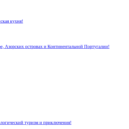
ская кухня!
, Азорских островах и Континентальной Португалии!
кологический туризм и приключения!