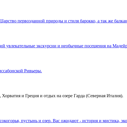
арство первозданной природы и стиля барокко, а так же балкан
й увлекательные экскурсии и необычные посещения на Мадейре
иссабонской Ривьеры.
, Хорватия и Греция и отдых на озере Гарда (Северная Италия).
окогорья, пустынь и озер. Вас ожидают - история и мистика, э