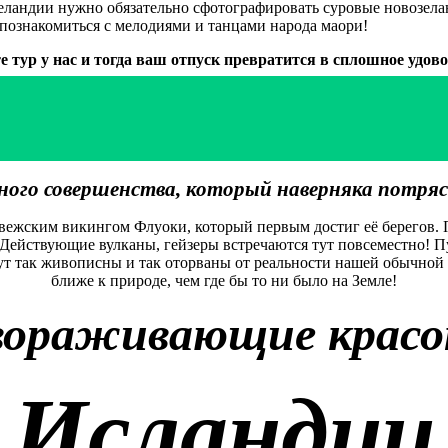
Зеландии нужно обязательно сфотографировать суровые новозе
познакомиться с мелодиями и танцами народа маори!
е тур у нас и тогда ваш отпуск превратится в сплошное удово
ого совершенства, который наверняка потряс
рвежским викингом Флуоки, который первым достиг её берегов. П
а? Действующие вулканы, гейзеры встречаются тут повсеместно! 
ут так живописны и так оторваны от реальности нашей обычной 
ближе к природе, чем где бы то ни было на Земле!
вораживающие крас
Исландии