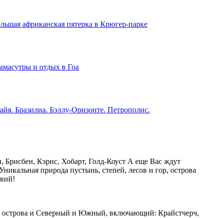
льшая африканская пятерка в Крюгер-парке
амасутры и отдых в Гоа
айя. Бразилиа. Бэллу-Оризонте. Петрополис.
 Брисбен, Кэрнс, Хобарт, Голд-Коуст А еще Вас ждут
Уникальная природа пустынь, степей, лесов и гор, острова
вий!
оба острова и Северный и Южный, включающий: Крайстчерч,