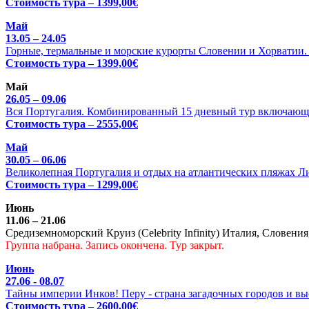
Стоимость тура – 1399,00€
Май
13.05 – 24.05
Горные, термальные и морские курорты Словении и Хорватии. Ц
Стоимость тура – 1399,00€
Май
26.05 – 09.06
Вся Португалия. Комбинированный 15 дневный тур включающи
Стоимость тура – 2555,00€
Май
30.05 – 06.06
Великолепная Португалия и отдых на атлантических пляжах Л
Стоимость тура – 1299,00€
Июнь
11.06 – 21.06
Средиземноморский Круиз (Celebrity Infinity) Италия, Словения
Группа набрана. Запись окончена. Тур закрыт.
Июнь
27.06 - 08.07
Тайны империи Инков! Перу - страна загадочных городов и выс
Стоимость тура – 2600,00€