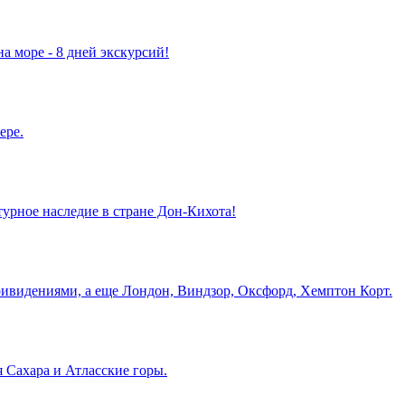
а море - 8 дней экскурсий!
ере.
турное наследие в стране Дон-Кихота!
ривидениями, а еще Лондон, Виндзор, Оксфорд, Хемптон Корт.
 Сахара и Атласские горы.