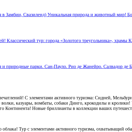
в Замбии, Свазиленд) Уникальная природа и животный мир! Бо
й! Классический тур: города «Золотого треугольника», храмы К
 и природные парки. Сан-Пауло. Рио де Жанейро. Салвадор де Б
ечатлений! С элементами активного туризма: Сидней, Мельбурн,
 волки, казуары, вомбаты, собаки Динго, крокодилы и кролики! 
го Континента! Новые бриллианты в коллекции ваших путешест
ого облака! Тур с элементами активного туризма, охватыващий 