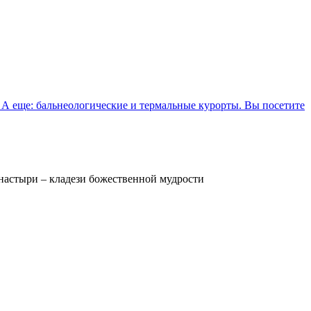
 А еще: бальнеологические и термальные курорты. Вы посетите
настыри – кладези божественной мудрости