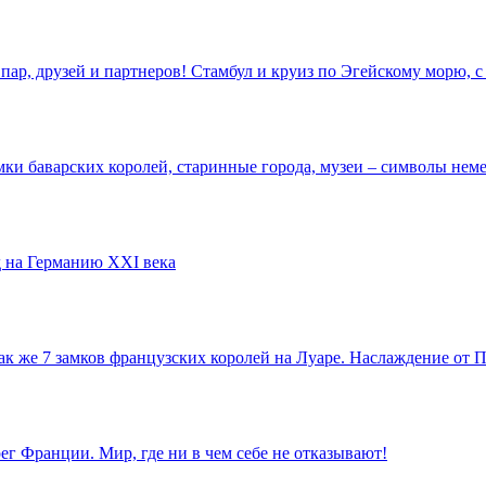
пар, друзей и партнеров! Стамбул и круиз по Эгейскому морю,
ки баварских королей, старинные города, музеи – символы неме
 на Германию XXI века
так же 7 замков французских королей на Луаре. Наслаждение от
г Франции. Мир, где ни в чем себе не отказывают!