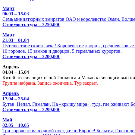
Март
06.03 – 15.03
Семь миниатюрных эмиратов ОАЭ и королевство Оман. Волше
Стоимость тура – 2250,00€
Март
21.03 – 01.04
Путешествие сквозь века! Королевские дворцы, средневековые 
10 городов, 15 замков и дворцов, 5 термальных курортов.
Стоимость тура – 2200,00€
Апрель
04.04 – 15.04
Китай: от сияющих огней Гонконга и Макао к сияющим высотам
Группа набрана. Запись окончена. Тур закрыт.
Апрель
17.04 – 25.04
Бутан, Непал, Гималаи. На «крышу мира», туда, где оживают Б
Стоимость тура – 2299,00€
Май
02.05 – 10.05
Три королевства в одной поездке по Европе! Бельгия, Голланди