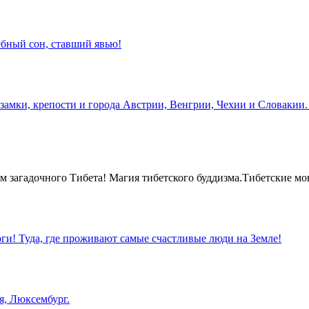
бный сон, ставший явью!
замки, крепости и города Австрии, Венгрии, Чехии и Словакии.
 загадочного Тибета! Магия тибетского буддизма.Тибетские мо
оги! Туда, где проживают самые счастливые люди на Земле!
я, Люксембург.