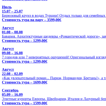
Июль
15.07 – 25.07
Бирюзовый круиз в водах Турции! Отдых только для семейных 
Стоимость тура на пару – 3599,00€
Август
01.08 – 08.08
Бавария. Архитектурные шедевры «Романтической дороги», зам
Стоимость тура – 1299,00€
Август
09.08 – 16.08
7 городов или 7 невероятных ощущений! Оригинальный взгляд
Стоимость тура – 1299,00€
Август
22.08 – 02.09
«Как увлекательный роман... Париж, Нормандия, Бретань!», а 
Стоимость тура – 1699,00€
Сентябрь
05.09 – 16.09
Элитные курорты Европы. Швейцария, Италия и Лазурный бере
Стоимость тура – 1599,00€