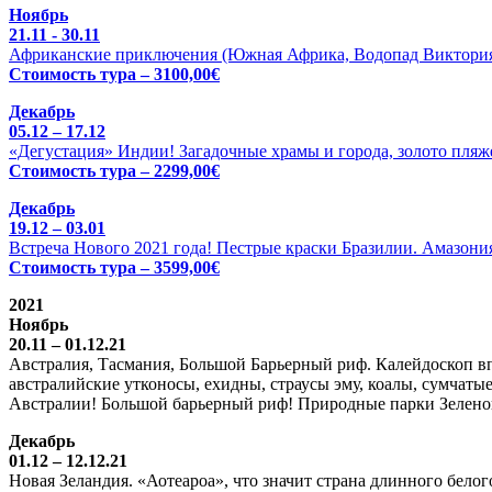
Ноябрь
21.11 - 30.11
Африканские приключения (Южная Африка, Водопад Виктория 
Стоимость тура – 3100,00€
Декабрь
05.12 – 17.12
«Дегустация» Индии! Загадочные храмы и города, золото пляже
Стоимость тура – 2299,00€
Декабрь
19.12 – 03.01
Встреча Нового 2021 года! Пестрые краски Бразилии. Амазония
Стоимость тура – 3599,00€
2021
Ноябрь
20.11 – 01.12.21
Австралия, Тасмания, Большой Барьерный риф. Калейдоскоп вп
австралийские утконосы, ехидны, страусы эму, коалы, сумчатые
Австралии! Большой барьерный риф! Природные парки Зелено
Декабрь
01.12 – 12.12.21
Новая Зеландия. «Аотеароа», что значит страна длинного бел