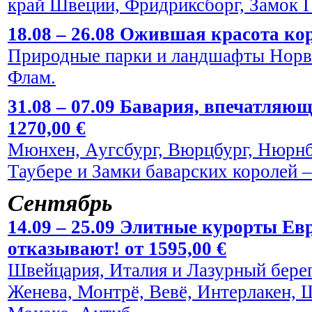
край Швеции, Фридриксборг, Замок Г
18.08 – 26.08 Ожившая красота кор
Природные парки и ландшафты Норве
Флам.
31.08 – 07.09 Бавария, впечатляю
1270,00 €
Мюнхен, Аугсбург, Вюрцбург, Нюрнбе
Таубере и Замки баварских королей
Сентябрь
14.09 – 25.09 Элитные курорты Евр
отказывают! от 1595,00 €
Швейцария, Италия и Лазурный берег
Женева, Монтрё, Вевё, Интерлакен, 