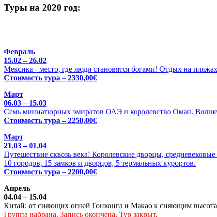
Туры на 2020 год:
Февраль
15.02 – 26.02
Мексика - место, где люди становятся богами! Отдых на пляжа
Стоимость тура – 2330,00€
Март
06.03 – 15.03
Семь миниатюрных эмиратов ОАЭ и королевство Оман. Волше
Стоимость тура – 2250,00€
Март
21.03 – 01.04
Путешествие сквозь века! Королевские дворцы, средневековые 
10 городов, 15 замков и дворцов, 5 термальных курортов.
Стоимость тура – 2200,00€
Апрель
04.04 – 15.04
Китай: от сияющих огней Гонконга и Макао к сияющим высотам
Группа набрана. Запись окончена. Тур закрыт.