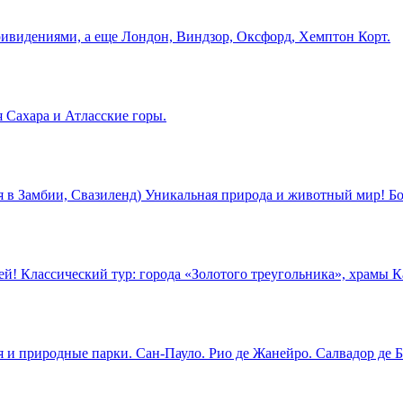
ривидениями, а еще Лондон, Виндзор, Оксфорд, Хемптон Корт.
 Сахара и Атласские горы.
в Замбии, Свазиленд) Уникальная природа и животный мир! Бо
й! Классический тур: города «Золотого треугольника», храмы К
 и природные парки. Сан-Пауло. Рио де Жанейро. Салвадор де Б