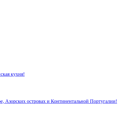
ская кухня!
, Азорских островах и Континентальной Португалии!