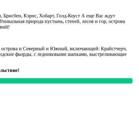
 Брисбен, Кэрнс, Хобарт, Голд-Коуст А еще Вас ждут
Уникальная природа пустынь, степей, лесов и гор, острова
вий!
оба острова и Северный и Южный, включающий: Крайстчерч,
ландские фьорды, с ледниковыми шапками, выстреливающие
льствие!