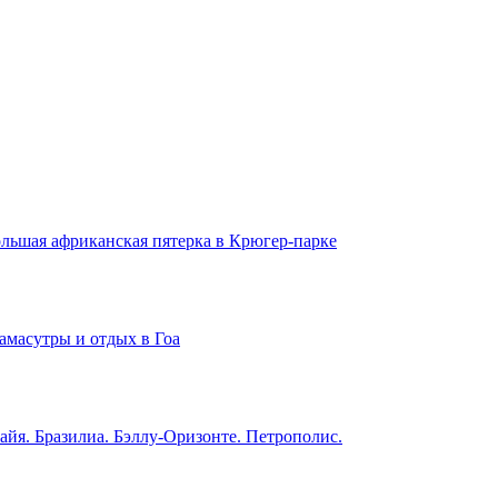
льшая африканская пятерка в Крюгер-парке
амасутры и отдых в Гоа
айя. Бразилиа. Бэллу-Оризонте. Петрополис.