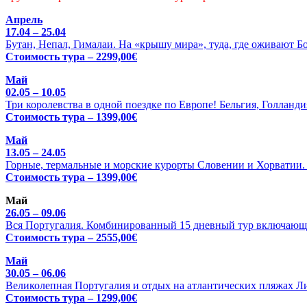
Апрель
17.04 – 25.04
Бутан, Непал, Гималаи. На «крышу мира», туда, где оживают Б
Стоимость тура – 2299,00€
Май
02.05 – 10.05
Три королевства в одной поездке по Европе! Бельгия, Голланди
Стоимость тура – 1399,00€
Май
13.05 – 24.05
Горные, термальные и морские курорты Словении и Хорватии. Ц
Стоимость тура – 1399,00€
Май
26.05 – 09.06
Вся Португалия. Комбинированный 15 дневный тур включающи
Стоимость тура – 2555,00€
Май
30.05 – 06.06
Великолепная Португалия и отдых на атлантических пляжах Л
Стоимость тура – 1299,00€