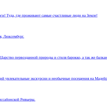
оги! Туда, где проживают самые счастливые люди на Земле!
я, Люксембург.
арство первозданной природы и стиля барокко, а так же балкан
й увлекательные экскурсии и необычные посещения на Мадейре
иссабонской Ривьеры.