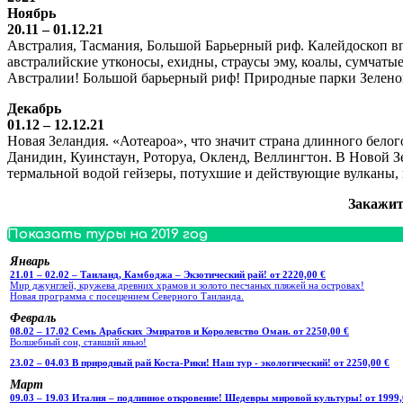
Ноябрь
20.11 – 01.12.21
Австралия, Тасмания, Большой Барьерный риф. Калейдоскоп вп
австралийские утконосы, ехидны, страусы эму, коалы, сумчатые
Австралии! Большой барьерный риф! Природные парки Зелено
Декабрь
01.12 – 12.12.21
Новая Зеландия. «Аотеароа», что значит страна длинного бел
Данидин, Куинстаун, Роторуа, Окленд, Веллингтон. В Новой 
термальной водой гейзеры, потухшие и действующие вулканы, 
Закажит
Показать туры на 2019 год
Январь
21.01 – 02.02 – Таиланд, Камбоджа – Экзотический рай! от 2220,00 €
Мир джунглей, кружева древних храмов и золото песчаных пляжей на островах!
Новая программа с посещением Северного Таиланда.
Февраль
08.02 – 17.02 Семь Арабских Эмиратов и Королевство Оман. от 2250,00 €
Волшебный сон, ставший явью!
23.02 – 04.03 В природный рай Коста-Рики! Наш тур - экологический! от 2250,00 €
Март
09.03 – 19.03 Италия – подлинное откровение! Шедевры мировой культуры! от 1999,