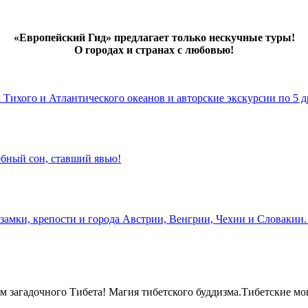
«Европейский Гид» предлагает только нескучные туры!
О городах и странах с любовью!
х Тихого и Атлантического океанов и авторские экскурсии по 5 д
бный сон, ставший явью!
замки, крепости и города Австрии, Венгрии, Чехии и Словакии.
 загадочного Тибета! Магия тибетского буддизма.Тибетские мо