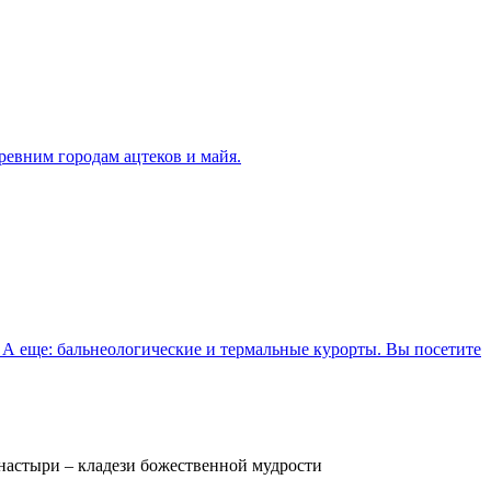
ревним городам ацтеков и майя.
 А еще: бальнеологические и термальные курорты. Вы посетите
настыри – кладези божественной мудрости