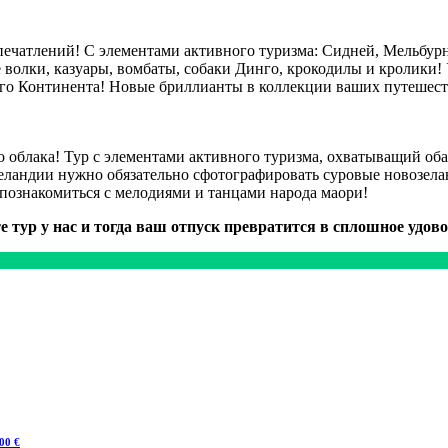
ечатлений! С элементами активного туризма: Сидней, Мельбурн,
 волки, казуары, вомбаты, собаки Динго, крокодилы и кролики! 
го Континента! Новые бриллианты в коллекции ваших путешест
ого облака! Тур с элементами активного туризма, охватыващий 
Зеландии нужно обязательно сфотографировать суровые новозе
познакомиться с мелодиями и танцами народа маори!
е тур у нас и тогда ваш отпуск превратится в сплошное удово
00 €