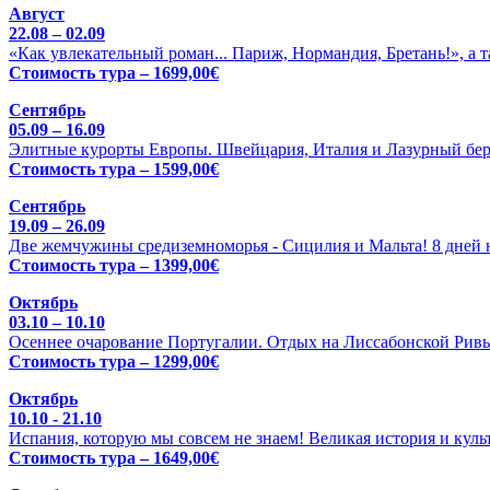
Август
22.08 – 02.09
«Как увлекательный роман... Париж, Нормандия, Бретань!», а 
Стоимость тура – 1699,00€
Сентябрь
05.09 – 16.09
Элитные курорты Европы. Швейцария, Италия и Лазурный бере
Стоимость тура – 1599,00€
Сентябрь
19.09 – 26.09
Две жемчужины средиземноморья - Сицилия и Мальта! 8 дней н
Стоимость тура – 1399,00€
Октябрь
03.10 – 10.10
Осеннее очарование Португалии. Отдых на Лиссабонской Ривь
Стоимость тура – 1299,00€
Октябрь
10.10 - 21.10
Испания, которую мы совсем не знаем! Великая история и куль
Стоимость тура – 1649,00€