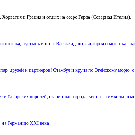
, Хорватия и Греция и отдых на озере Гарда (Северная Италия).
окогорья, пустынь и озер. Вас ожидают - история и мистика, э
пар, друзей и партнеров! Стамбул и круиз по Эгейскому морю,
ки баварских королей, старинные города, музеи – символы неме
 на Германию XXI века