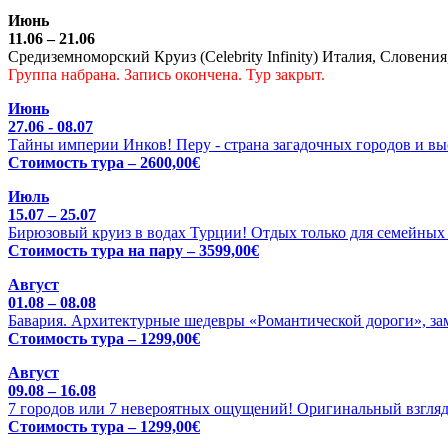
Июнь
11.06 – 21.06
Средиземноморский Круиз (Celebrity Infinity) Италия, Словения
Группа набрана. Запись окончена. Тур закрыт.
Июнь
27.06 - 08.07
Тайны империи Инков! Перу - страна загадочных городов и выс
Стоимость тура – 2600,00€
Июль
15.07 – 25.07
Бирюзовый круиз в водах Турции! Отдых только для семейных 
Стоимость тура на пару – 3599,00€
Август
01.08 – 08.08
Бавария. Архитектурные шедевры «Романтической дороги», зам
Стоимость тура – 1299,00€
Август
09.08 – 16.08
7 городов или 7 невероятных ощущений! Оригинальный взгляд
Стоимость тура – 1299,00€