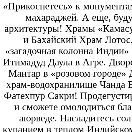
«Прикоснетесь» к монумента
махараджей. А еще, буд
архитектуры!
Храмы «Камасу
и Бахайский Храм Лотос
«загадочная колонна Индии»
Итимадуд Даула в Агре. Двор
Мантар в «розовом городе»
храм-водохранилище Чанда 
Фатехпур Сакри! Продегуст
и сможете омолодиться бл
аюрведе. Насладитесь со
купанием в теплом Индийском