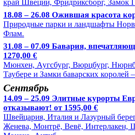
край Швеции, Фридриксборг, Замок Г
18.08 – 26.08 Ожившая красота кор
Природные парки и ландшафты Норве
Флам.
31.08 – 07.09 Бавария, впечатляю
1270,00 €
Мюнхен, Аугсбург, Вюрцбург, Нюрнбе
Таубере и Замки баварских королей
Сентябрь
14.09 – 25.09 Элитные курорты Евр
отказывают! от 1595,00 €
Швейцария, Италия и Лазурный берег
Женева, Монтрё, Вевё, Интерлакен, 