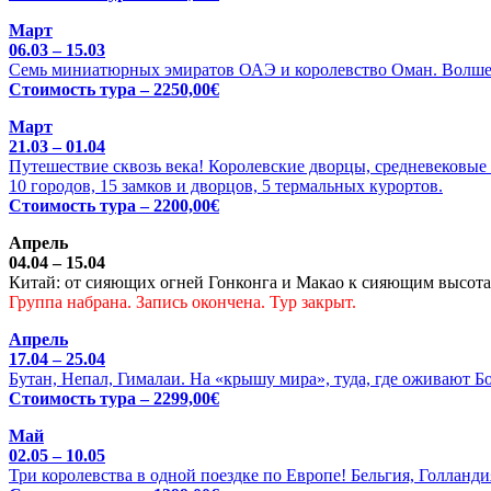
Март
06.03 – 15.03
Семь миниатюрных эмиратов ОАЭ и королевство Оман. Волше
Стоимость тура – 2250,00€
Март
21.03 – 01.04
Путешествие сквозь века! Королевские дворцы, средневековые 
10 городов, 15 замков и дворцов, 5 термальных курортов.
Стоимость тура – 2200,00€
Апрель
04.04 – 15.04
Китай: от сияющих огней Гонконга и Макао к сияющим высотам
Группа набрана. Запись окончена. Тур закрыт.
Апрель
17.04 – 25.04
Бутан, Непал, Гималаи. На «крышу мира», туда, где оживают Б
Стоимость тура – 2299,00€
Май
02.05 – 10.05
Три королевства в одной поездке по Европе! Бельгия, Голланди