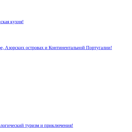
ская кухня!
, Азорских островах и Континентальной Португалии!
кологический туризм и приключения!