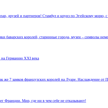
пар, друзей и партнеров! Стамбул и круиз по Эгейскому морю,
ки баварских королей, старинные города, музеи – символы неме
 на Германию XXI века
так же 7 замков французских королей на Луаре. Наслаждение от
г Франции. Мир, где ни в чем себе не отказывают!