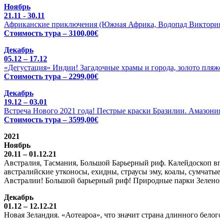
Ноябрь
21.11 - 30.11
Африканские приключения (Южная Африка, Водопад Виктория 
Стоимость тура – 3100,00€
Декабрь
05.12 – 17.12
«Дегустация» Индии! Загадочные храмы и города, золото пляже
Стоимость тура – 2299,00€
Декабрь
19.12 – 03.01
Встреча Нового 2021 года! Пестрые краски Бразилии. Амазония
Стоимость тура – 3599,00€
2021
Ноябрь
20.11 – 01.12.21
Австралия, Тасмания, Большой Барьерный риф. Калейдоскоп вп
австралийские утконосы, ехидны, страусы эму, коалы, сумчатые
Австралии! Большой барьерный риф! Природные парки Зелено
Декабрь
01.12 – 12.12.21
Новая Зеландия. «Аотеароа», что значит страна длинного бел