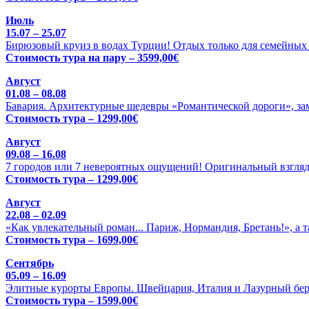
Июль
15.07 – 25.07
Бирюзовый круиз в водах Турции! Отдых только для семейных 
Стоимость тура на пару – 3599,00€
Август
01.08 – 08.08
Бавария. Архитектурные шедевры «Романтической дороги», зам
Стоимость тура – 1299,00€
Август
09.08 – 16.08
7 городов или 7 невероятных ощущений! Оригинальный взгляд
Стоимость тура – 1299,00€
Август
22.08 – 02.09
«Как увлекательный роман... Париж, Нормандия, Бретань!», а 
Стоимость тура – 1699,00€
Сентябрь
05.09 – 16.09
Элитные курорты Европы. Швейцария, Италия и Лазурный бере
Стоимость тура – 1599,00€