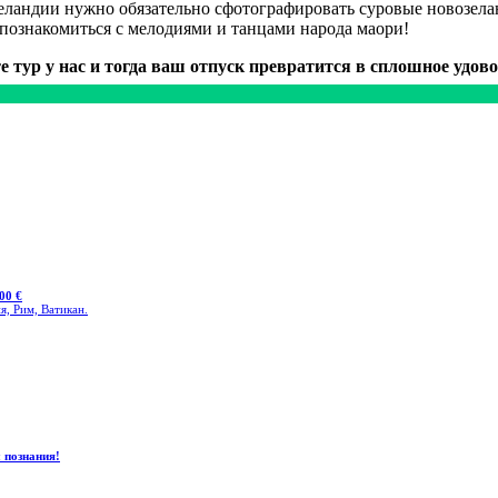
Зеландии нужно обязательно сфотографировать суровые новозе
познакомиться с мелодиями и танцами народа маори!
е тур у нас и тогда ваш отпуск превратится в сплошное удово
00 €
я, Рим, Ватикан.
 познания!