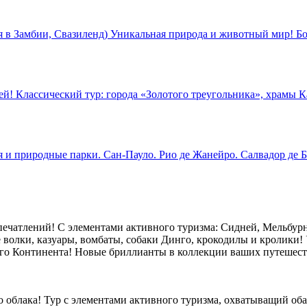
в Замбии, Свазиленд) Уникальная природа и животный мир! Бо
й! Классический тур: города «Золотого треугольника», храмы К
 и природные парки. Сан-Пауло. Рио де Жанейро. Салвадор де Б
ечатлений! С элементами активного туризма: Сидней, Мельбурн,
 волки, казуары, вомбаты, собаки Динго, крокодилы и кролики! 
го Континента! Новые бриллианты в коллекции ваших путешест
ого облака! Тур с элементами активного туризма, охватыващий 