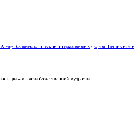
 А еще: бальнеологические и термальные курорты. Вы посетите
настыри – кладези божественной мудрости