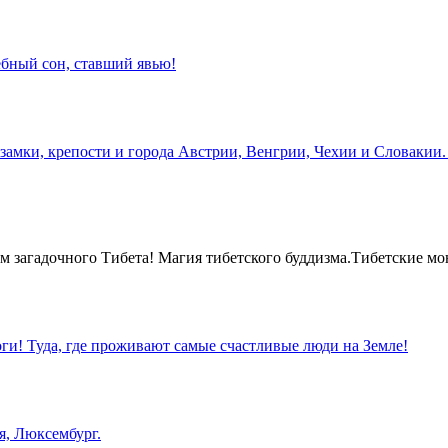
бный сон, ставший явью!
замки, крепости и города Австрии, Венгрии, Чехии и Словакии.
 загадочного Тибета! Магия тибетского буддизма.Тибетские мо
оги! Туда, где проживают самые счастливые люди на Земле!
я, Люксембург.