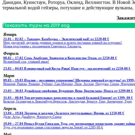
Данидин, Куинстаун, Роторуа, Окленд, Веллингтон. В Новой 
термальной водой гейзеры, потухшие и действующие вулканы, 
Закажит
Показать туры на 2019 год
Январь
21.01 – 02.02 – Таиланд, Камбоджа – Экзотический рай! от 2220,00 €
Мир джунглей, кружева древних храмов и золото песчаных пляжей на островах!
Новая программа с посещением Северного Таиланда.
Февраль
08.02 – 17.02 Семь Арабских Эмиратов и Королевство Оман. от 2250,00 €
Волшебный сон, ставший явью!
23.02 – 04.03 В природный рай Коста-Рики! Наш тур - экологический! от 2250,00 €
Март
09.03 – 19.03 Италия – подлинное откровение! Шедевры мировой культуры! от 1999,
Венеция, Равена, Римини, Урбино, Сан-Марино, Пиза, Ассизи, Перуджа, Сиена, Флоренци
23.03 – 30.03 Дунайская симфония. Будапешт, Вена, Братислава, Прага от 1299,00 €
31.03 – 08.04 Три изумительных королевства в такой большой Европе! от 1399, 00 €
Бельгия, Голландия и Люксембург.Брюссель, Амстердам, Брюгге, Гент, Антверпен, Трир
Апрель
13.04 – 19.04 Легенды и загадки «Золотого треугольника» Индии. от 1250,00 €
Дели, Агра, Джайпур, Фатихпур-Секри
19.04 – 27.04 Непал-Бутан-Гималаи. Туда, где легендарные монастыри, хранят тайны
Туда, где проживают самые счастливые люди на Земле! от 2285,00 €
Май