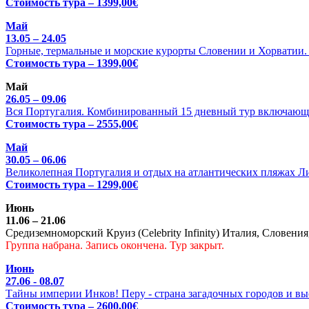
Стоимость тура – 1399,00€
Май
13.05 – 24.05
Горные, термальные и морские курорты Словении и Хорватии. Ц
Стоимость тура – 1399,00€
Май
26.05 – 09.06
Вся Португалия. Комбинированный 15 дневный тур включающи
Стоимость тура – 2555,00€
Май
30.05 – 06.06
Великолепная Португалия и отдых на атлантических пляжах Л
Стоимость тура – 1299,00€
Июнь
11.06 – 21.06
Средиземноморский Круиз (Celebrity Infinity) Италия, Словения
Группа набрана. Запись окончена. Тур закрыт.
Июнь
27.06 - 08.07
Тайны империи Инков! Перу - страна загадочных городов и выс
Стоимость тура – 2600,00€