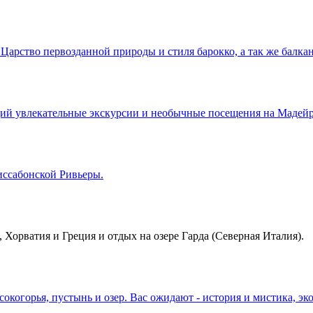
арство первозданной природы и стиля барокко, а так же балкан
й увлекательные экскурсии и необычные посещения на Мадейре
иссабонской Ривьеры.
, Хорватия и Греция и отдых на озере Гарда (Северная Италия).
окогорья, пустынь и озер. Вас ожидают - история и мистика, э