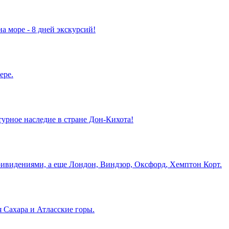
а море - 8 дней экскурсий!
ере.
турное наследие в стране Дон-Кихота!
ривидениями, а еще Лондон, Виндзор, Оксфорд, Хемптон Корт.
 Сахара и Атласские горы.