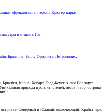
льшая африканская пятерка в Крюгер-парке
амасутры и отдых в Гоа
айя. Бразилиа. Бэллу-Оризонте. Петрополис.
 Брисбен, Кэрнс, Хобарт, Голд-Коуст А еще Вас ждут
Уникальная природа пустынь, степей, лесов и гор, острова
вий!
оба острова и Северный и Южный, включающий: Крайстчерч,