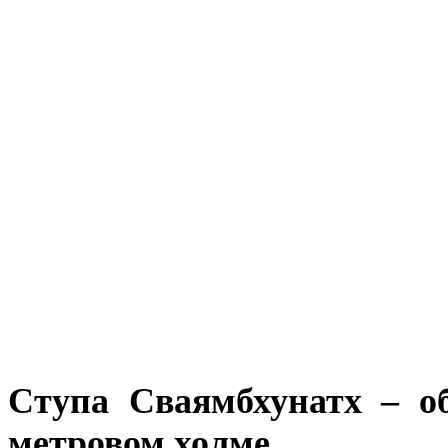
Ступа Сваямбхунатх – о
метровом холме.