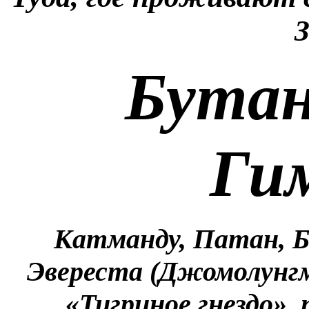
З
Бутан
Ги
Катманду, Патан, Б
Эвереста (Джомолунгм
«Тигриное гнездо»,